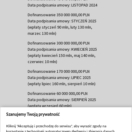
Data podpisania umowy: LISTOPAD 2024
Dofinansowanie 350 000 000,00 PLN
Data podpisania umowy: STYCZEŃ 2025
(wpłaty styczeń 90 mln, luty 130 mln,
marzec 130 mln)
Dofinansowanie 300 000 000,00 PLN
Data podpisania umowy: KWIECIEŃ 2025
(wpłaty kwiecień 150 mln, maj 140 mln,
czerwiec 10 mln)
Dofinansowanie 170 000 000,00 PLN
Data podpisania umowy: LIPIEC 2025
(wpłaty lipiec 160 mln, sierpień 10 mln)
Dofinansowanie 60 000 000,00 PLN
Data podpisania umowy: SIERPIEŃ 2025
(wpłata wrzesień 60 mln)
Szanujemy Twoją prywatność
Dofinansowanie 635 783 051,21 PLN
Data podpisania umowy: WRZESIEŃ 2025
Kliknij "Akceptuję i przechodzę do serwisu", aby wyrazić zgody na
(wpłata wrzesień 100 mln, październik 350
korzystanie z technologii automatycznego śledzenia i zbierania danych,