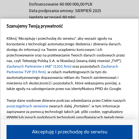
Dofinansowanie 60 000 000,00 PLN
Data podpisania umowy: SIERPIEŃ 2025
(wpłata wrzesień 60 mln)
Szanujemy Twoją prywatność
Dofinansowanie 635 783 051,21 PLN
Data podpisania umowy: WRZESIEŃ 2025
Kliknij "Akceptuję i przechodzę do serwisu", aby wyrazić zgody na
(wpłata wrzesień 100 mln, październik 350
korzystanie z technologii automatycznego śledzenia i zbierania danych,
mln, listopad 265 mln)
dostęp do informacji na Twoim urządzeniu końcowym i ich
przechowywanie oraz na przetwarzanie Twoich danych osobowych przez
Dofinansowanie 48 862 000,00 PLN
nas, czyli Telewizję Polską S.A. w likwidacji (zwaną dalej również „TVP”),
Data podpisania umowy: GRUDZIEŃ 2025
Zaufanych Partnerów z IAB* (1201 firm)
oraz pozostałych
Zaufanych
(wpłata grudzień 60,548 mln)
Partnerów TVP (93 firm)
, w celach marketingowych (w tym do
zautomatyzowanego dopasowania reklam do Twoich zainteresowań i
Dofinansowanie 900 000 000,00 PLN
mierzenia ich skuteczności) i pozostałych, które wskazujemy poniżej, a
Data podpisania umowy: LUTY 2026 (wpłata
także zgody na udostępnianie przez nas identyfikatora PPID do Google.
26 lutego 80 mln, 4 marca 370 mln,
8
kwiecień 180 mln, 7 maja 180 mln, 8
Twoje dane osobowe zbierane podczas odwiedzania przez Ciebie naszych
czerwca 90 mln)
poszczególnych serwisów
zwanych dalej „Portalem”, w tym informacje
zapisywane za pomocą technologii takich jak: pliki cookie, sygnalizatory
Dofinansowanie 250 000 000,00 PLN
WWW lub innych podobnych technologii umożliwiających świadczenie
Data podpisania umowy LIPIEC 2026 (wpłata
dopasowanych i bezpiecznych usług, personalizację treści oraz reklam,
udostępnianie funkcji mediów społecznościowych oraz analizowanie ruchu
4 sierpnia 250 mln
Akceptuję i przechodzę do serwisu
w Internecie.