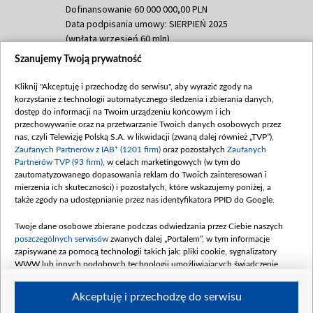
Dofinansowanie 60 000 000,00 PLN
Data podpisania umowy: SIERPIEŃ 2025
(wpłata wrzesień 60 mln)
Szanujemy Twoją prywatność
Dofinansowanie 635 783 051,21 PLN
Data podpisania umowy: WRZESIEŃ 2025
Kliknij "Akceptuję i przechodzę do serwisu", aby wyrazić zgody na
(wpłata wrzesień 100 mln, październik 350
korzystanie z technologii automatycznego śledzenia i zbierania danych,
mln, listopad 265 mln)
dostęp do informacji na Twoim urządzeniu końcowym i ich
przechowywanie oraz na przetwarzanie Twoich danych osobowych przez
Dofinansowanie 48 862 000,00 PLN
nas, czyli Telewizję Polską S.A. w likwidacji (zwaną dalej również „TVP”),
Data podpisania umowy: GRUDZIEŃ 2025
Zaufanych Partnerów z IAB* (1201 firm)
oraz pozostałych
Zaufanych
(wpłata grudzień 60,548 mln)
Partnerów TVP (93 firm)
, w celach marketingowych (w tym do
zautomatyzowanego dopasowania reklam do Twoich zainteresowań i
Dofinansowanie 900 000 000,00 PLN
mierzenia ich skuteczności) i pozostałych, które wskazujemy poniżej, a
Data podpisania umowy: LUTY 2026 (wpłata
także zgody na udostępnianie przez nas identyfikatora PPID do Google.
26 lutego 80 mln, 4 marca 370 mln,
8
kwiecień 180 mln, 7 maja 180 mln, 8
Twoje dane osobowe zbierane podczas odwiedzania przez Ciebie naszych
czerwca 90 mln)
poszczególnych serwisów
zwanych dalej „Portalem”, w tym informacje
zapisywane za pomocą technologii takich jak: pliki cookie, sygnalizatory
Dofinansowanie 250 000 000,00 PLN
WWW lub innych podobnych technologii umożliwiających świadczenie
Data podpisania umowy LIPIEC 2026 (wpłata
dopasowanych i bezpiecznych usług, personalizację treści oraz reklam,
udostępnianie funkcji mediów społecznościowych oraz analizowanie ruchu
4 sierpnia 250 mln
Akceptuję i przechodzę do serwisu
w Internecie.