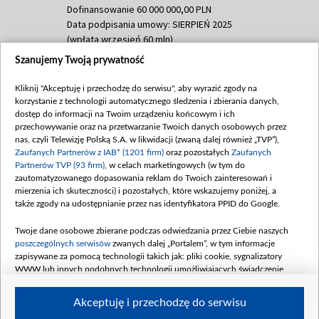
Dofinansowanie 60 000 000,00 PLN
Data podpisania umowy: SIERPIEŃ 2025
(wpłata wrzesień 60 mln)
Szanujemy Twoją prywatność
Dofinansowanie 635 783 051,21 PLN
Data podpisania umowy: WRZESIEŃ 2025
Kliknij "Akceptuję i przechodzę do serwisu", aby wyrazić zgody na
(wpłata wrzesień 100 mln, październik 350
korzystanie z technologii automatycznego śledzenia i zbierania danych,
mln, listopad 265 mln)
dostęp do informacji na Twoim urządzeniu końcowym i ich
przechowywanie oraz na przetwarzanie Twoich danych osobowych przez
Dofinansowanie 48 862 000,00 PLN
nas, czyli Telewizję Polską S.A. w likwidacji (zwaną dalej również „TVP”),
Data podpisania umowy: GRUDZIEŃ 2025
Zaufanych Partnerów z IAB* (1201 firm)
oraz pozostałych
Zaufanych
(wpłata grudzień 60,548 mln)
Partnerów TVP (93 firm)
, w celach marketingowych (w tym do
zautomatyzowanego dopasowania reklam do Twoich zainteresowań i
Dofinansowanie 900 000 000,00 PLN
mierzenia ich skuteczności) i pozostałych, które wskazujemy poniżej, a
Data podpisania umowy: LUTY 2026 (wpłata
także zgody na udostępnianie przez nas identyfikatora PPID do Google.
26 lutego 80 mln, 4 marca 370 mln,
8
kwiecień 180 mln, 7 maja 180 mln, 8
Twoje dane osobowe zbierane podczas odwiedzania przez Ciebie naszych
czerwca 90 mln)
poszczególnych serwisów
zwanych dalej „Portalem”, w tym informacje
zapisywane za pomocą technologii takich jak: pliki cookie, sygnalizatory
Dofinansowanie 250 000 000,00 PLN
WWW lub innych podobnych technologii umożliwiających świadczenie
Data podpisania umowy LIPIEC 2026 (wpłata
dopasowanych i bezpiecznych usług, personalizację treści oraz reklam,
udostępnianie funkcji mediów społecznościowych oraz analizowanie ruchu
4 sierpnia 250 mln
Akceptuję i przechodzę do serwisu
w Internecie.