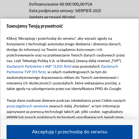
Dofinansowanie 60 000 000,00 PLN
Data podpisania umowy: SIERPIEŃ 2025
(wpłata wrzesień 60 mln)
Szanujemy Twoją prywatność
Dofinansowanie 635 783 051,21 PLN
Data podpisania umowy: WRZESIEŃ 2025
Kliknij "Akceptuję i przechodzę do serwisu", aby wyrazić zgody na
(wpłata wrzesień 100 mln, październik 350
korzystanie z technologii automatycznego śledzenia i zbierania danych,
mln, listopad 265 mln)
dostęp do informacji na Twoim urządzeniu końcowym i ich
przechowywanie oraz na przetwarzanie Twoich danych osobowych przez
Dofinansowanie 48 862 000,00 PLN
nas, czyli Telewizję Polską S.A. w likwidacji (zwaną dalej również „TVP”),
Data podpisania umowy: GRUDZIEŃ 2025
Zaufanych Partnerów z IAB* (1201 firm)
oraz pozostałych
Zaufanych
(wpłata grudzień 60,548 mln)
Partnerów TVP (93 firm)
, w celach marketingowych (w tym do
zautomatyzowanego dopasowania reklam do Twoich zainteresowań i
Dofinansowanie 900 000 000,00 PLN
mierzenia ich skuteczności) i pozostałych, które wskazujemy poniżej, a
Data podpisania umowy: LUTY 2026 (wpłata
także zgody na udostępnianie przez nas identyfikatora PPID do Google.
26 lutego 80 mln, 4 marca 370 mln,
8
kwiecień 180 mln, 7 maja 180 mln, 8
Twoje dane osobowe zbierane podczas odwiedzania przez Ciebie naszych
czerwca 90 mln)
poszczególnych serwisów
zwanych dalej „Portalem”, w tym informacje
zapisywane za pomocą technologii takich jak: pliki cookie, sygnalizatory
Dofinansowanie 250 000 000,00 PLN
WWW lub innych podobnych technologii umożliwiających świadczenie
Data podpisania umowy LIPIEC 2026 (wpłata
dopasowanych i bezpiecznych usług, personalizację treści oraz reklam,
udostępnianie funkcji mediów społecznościowych oraz analizowanie ruchu
4 sierpnia 250 mln
Akceptuję i przechodzę do serwisu
w Internecie.