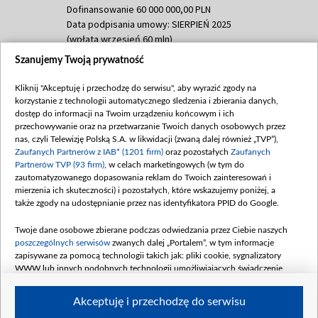
Dofinansowanie 60 000 000,00 PLN
Data podpisania umowy: SIERPIEŃ 2025
(wpłata wrzesień 60 mln)
Szanujemy Twoją prywatność
Dofinansowanie 635 783 051,21 PLN
Data podpisania umowy: WRZESIEŃ 2025
Kliknij "Akceptuję i przechodzę do serwisu", aby wyrazić zgody na
(wpłata wrzesień 100 mln, październik 350
korzystanie z technologii automatycznego śledzenia i zbierania danych,
mln, listopad 265 mln)
dostęp do informacji na Twoim urządzeniu końcowym i ich
przechowywanie oraz na przetwarzanie Twoich danych osobowych przez
Dofinansowanie 48 862 000,00 PLN
nas, czyli Telewizję Polską S.A. w likwidacji (zwaną dalej również „TVP”),
Data podpisania umowy: GRUDZIEŃ 2025
Zaufanych Partnerów z IAB* (1201 firm)
oraz pozostałych
Zaufanych
(wpłata grudzień 60,548 mln)
Partnerów TVP (93 firm)
, w celach marketingowych (w tym do
zautomatyzowanego dopasowania reklam do Twoich zainteresowań i
Dofinansowanie 900 000 000,00 PLN
mierzenia ich skuteczności) i pozostałych, które wskazujemy poniżej, a
Data podpisania umowy: LUTY 2026 (wpłata
także zgody na udostępnianie przez nas identyfikatora PPID do Google.
26 lutego 80 mln, 4 marca 370 mln,
8
kwiecień 180 mln, 7 maja 180 mln, 8
Twoje dane osobowe zbierane podczas odwiedzania przez Ciebie naszych
czerwca 90 mln)
poszczególnych serwisów
zwanych dalej „Portalem”, w tym informacje
zapisywane za pomocą technologii takich jak: pliki cookie, sygnalizatory
Dofinansowanie 250 000 000,00 PLN
WWW lub innych podobnych technologii umożliwiających świadczenie
Data podpisania umowy LIPIEC 2026 (wpłata
dopasowanych i bezpiecznych usług, personalizację treści oraz reklam,
udostępnianie funkcji mediów społecznościowych oraz analizowanie ruchu
4 sierpnia 250 mln
Akceptuję i przechodzę do serwisu
w Internecie.