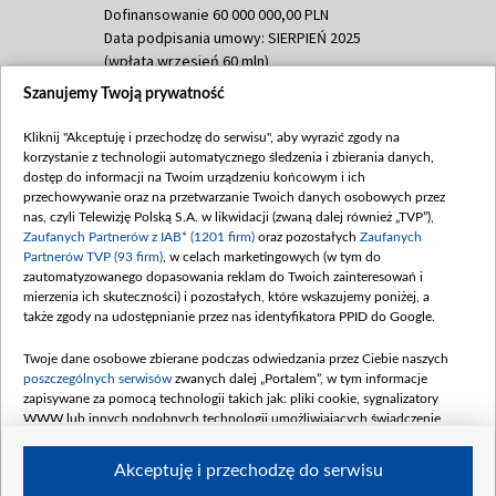
Dofinansowanie 60 000 000,00 PLN
Data podpisania umowy: SIERPIEŃ 2025
(wpłata wrzesień 60 mln)
Szanujemy Twoją prywatność
Dofinansowanie 635 783 051,21 PLN
Data podpisania umowy: WRZESIEŃ 2025
Kliknij "Akceptuję i przechodzę do serwisu", aby wyrazić zgody na
(wpłata wrzesień 100 mln, październik 350
korzystanie z technologii automatycznego śledzenia i zbierania danych,
mln, listopad 265 mln)
dostęp do informacji na Twoim urządzeniu końcowym i ich
przechowywanie oraz na przetwarzanie Twoich danych osobowych przez
Dofinansowanie 48 862 000,00 PLN
nas, czyli Telewizję Polską S.A. w likwidacji (zwaną dalej również „TVP”),
Data podpisania umowy: GRUDZIEŃ 2025
Zaufanych Partnerów z IAB* (1201 firm)
oraz pozostałych
Zaufanych
(wpłata grudzień 60,548 mln)
Partnerów TVP (93 firm)
, w celach marketingowych (w tym do
zautomatyzowanego dopasowania reklam do Twoich zainteresowań i
Dofinansowanie 900 000 000,00 PLN
mierzenia ich skuteczności) i pozostałych, które wskazujemy poniżej, a
Data podpisania umowy: LUTY 2026 (wpłata
także zgody na udostępnianie przez nas identyfikatora PPID do Google.
26 lutego 80 mln, 4 marca 370 mln,
8
kwiecień 180 mln, 7 maja 180 mln, 8
Twoje dane osobowe zbierane podczas odwiedzania przez Ciebie naszych
czerwca 90 mln)
poszczególnych serwisów
zwanych dalej „Portalem”, w tym informacje
zapisywane za pomocą technologii takich jak: pliki cookie, sygnalizatory
Dofinansowanie 250 000 000,00 PLN
WWW lub innych podobnych technologii umożliwiających świadczenie
Data podpisania umowy LIPIEC 2026 (wpłata
dopasowanych i bezpiecznych usług, personalizację treści oraz reklam,
udostępnianie funkcji mediów społecznościowych oraz analizowanie ruchu
4 sierpnia 250 mln
Akceptuję i przechodzę do serwisu
w Internecie.