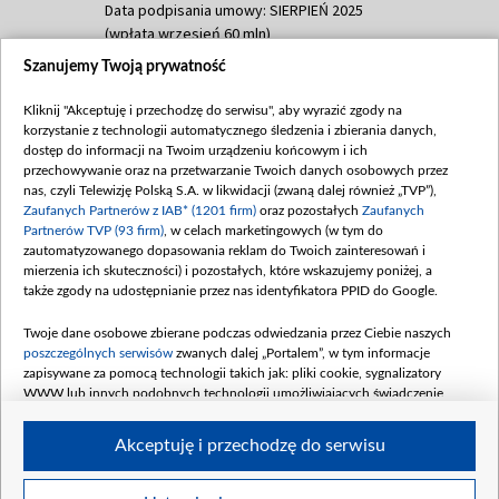
Data podpisania umowy: SIERPIEŃ 2025
(wpłata wrzesień 60 mln)
Szanujemy Twoją prywatność
Dofinansowanie 635 783 051,21 PLN
Data podpisania umowy: WRZESIEŃ 2025
Kliknij "Akceptuję i przechodzę do serwisu", aby wyrazić zgody na
(wpłata wrzesień 100 mln, październik 350
korzystanie z technologii automatycznego śledzenia i zbierania danych,
mln, listopad 265 mln)
dostęp do informacji na Twoim urządzeniu końcowym i ich
przechowywanie oraz na przetwarzanie Twoich danych osobowych przez
Dofinansowanie 48 862 000,00 PLN
nas, czyli Telewizję Polską S.A. w likwidacji (zwaną dalej również „TVP”),
Data podpisania umowy: GRUDZIEŃ 2025
Zaufanych Partnerów z IAB* (1201 firm)
oraz pozostałych
Zaufanych
(wpłata grudzień 60,548 mln)
Partnerów TVP (93 firm)
, w celach marketingowych (w tym do
zautomatyzowanego dopasowania reklam do Twoich zainteresowań i
Dofinansowanie 900 000 000,00 PLN
mierzenia ich skuteczności) i pozostałych, które wskazujemy poniżej, a
Data podpisania umowy: LUTY 2026 (wpłata
także zgody na udostępnianie przez nas identyfikatora PPID do Google.
26 lutego 80 mln, 4 marca 370 mln,
8
kwiecień 180 mln, 7 maja 180 mln, 8
Twoje dane osobowe zbierane podczas odwiedzania przez Ciebie naszych
czerwca 90 mln)
poszczególnych serwisów
zwanych dalej „Portalem”, w tym informacje
zapisywane za pomocą technologii takich jak: pliki cookie, sygnalizatory
Dofinansowanie 250 000 000,00 PLN
WWW lub innych podobnych technologii umożliwiających świadczenie
Data podpisania umowy LIPIEC 2026 (wpłata
dopasowanych i bezpiecznych usług, personalizację treści oraz reklam,
udostępnianie funkcji mediów społecznościowych oraz analizowanie ruchu
4 sierpnia 250 mln
Akceptuję i przechodzę do serwisu
w Internecie.
Twoje dane osobowe zbierane podczas odwiedzania przez Ciebie