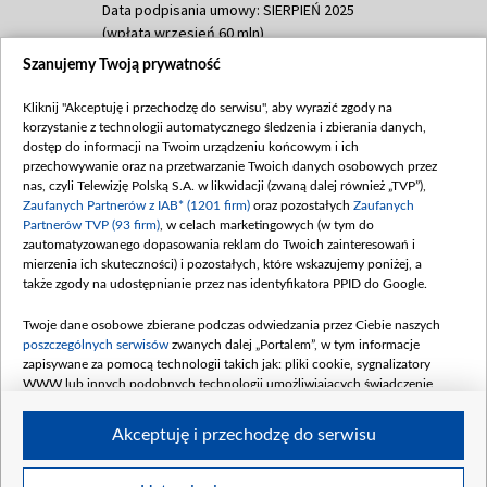
Data podpisania umowy: SIERPIEŃ 2025
(wpłata wrzesień 60 mln)
Szanujemy Twoją prywatność
Dofinansowanie 635 783 051,21 PLN
Data podpisania umowy: WRZESIEŃ 2025
Kliknij "Akceptuję i przechodzę do serwisu", aby wyrazić zgody na
(wpłata wrzesień 100 mln, październik 350
korzystanie z technologii automatycznego śledzenia i zbierania danych,
mln, listopad 265 mln)
dostęp do informacji na Twoim urządzeniu końcowym i ich
przechowywanie oraz na przetwarzanie Twoich danych osobowych przez
Dofinansowanie 48 862 000,00 PLN
nas, czyli Telewizję Polską S.A. w likwidacji (zwaną dalej również „TVP”),
Data podpisania umowy: GRUDZIEŃ 2025
Zaufanych Partnerów z IAB* (1201 firm)
oraz pozostałych
Zaufanych
(wpłata grudzień 60,548 mln)
Partnerów TVP (93 firm)
, w celach marketingowych (w tym do
zautomatyzowanego dopasowania reklam do Twoich zainteresowań i
Dofinansowanie 900 000 000,00 PLN
mierzenia ich skuteczności) i pozostałych, które wskazujemy poniżej, a
Data podpisania umowy: LUTY 2026 (wpłata
także zgody na udostępnianie przez nas identyfikatora PPID do Google.
26 lutego 80 mln, 4 marca 370 mln,
8
kwiecień 180 mln, 7 maja 180 mln, 8
Twoje dane osobowe zbierane podczas odwiedzania przez Ciebie naszych
czerwca 90 mln)
poszczególnych serwisów
zwanych dalej „Portalem”, w tym informacje
zapisywane za pomocą technologii takich jak: pliki cookie, sygnalizatory
Dofinansowanie 250 000 000,00 PLN
WWW lub innych podobnych technologii umożliwiających świadczenie
Data podpisania umowy LIPIEC 2026 (wpłata
dopasowanych i bezpiecznych usług, personalizację treści oraz reklam,
udostępnianie funkcji mediów społecznościowych oraz analizowanie ruchu
4 sierpnia 250 mln
Akceptuję i przechodzę do serwisu
w Internecie.
Twoje dane osobowe zbierane podczas odwiedzania przez Ciebie