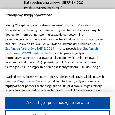
Data podpisania umowy: SIERPIEŃ 2025
(wpłata wrzesień 60 mln)
Szanujemy Twoją prywatność
Dofinansowanie 635 783 051,21 PLN
Data podpisania umowy: WRZESIEŃ 2025
Kliknij "Akceptuję i przechodzę do serwisu", aby wyrazić zgody na
(wpłata wrzesień 100 mln, październik 350
korzystanie z technologii automatycznego śledzenia i zbierania danych,
mln, listopad 265 mln)
dostęp do informacji na Twoim urządzeniu końcowym i ich
przechowywanie oraz na przetwarzanie Twoich danych osobowych przez
Dofinansowanie 48 862 000,00 PLN
nas, czyli Telewizję Polską S.A. w likwidacji (zwaną dalej również „TVP”),
Data podpisania umowy: GRUDZIEŃ 2025
Zaufanych Partnerów z IAB* (1201 firm)
oraz pozostałych
Zaufanych
(wpłata grudzień 60,548 mln)
Partnerów TVP (93 firm)
, w celach marketingowych (w tym do
zautomatyzowanego dopasowania reklam do Twoich zainteresowań i
Dofinansowanie 900 000 000,00 PLN
mierzenia ich skuteczności) i pozostałych, które wskazujemy poniżej, a
Data podpisania umowy: LUTY 2026 (wpłata
także zgody na udostępnianie przez nas identyfikatora PPID do Google.
26 lutego 80 mln, 4 marca 370 mln,
8
kwiecień 180 mln, 7 maja 180 mln, 8
Twoje dane osobowe zbierane podczas odwiedzania przez Ciebie naszych
czerwca 90 mln)
poszczególnych serwisów
zwanych dalej „Portalem”, w tym informacje
zapisywane za pomocą technologii takich jak: pliki cookie, sygnalizatory
Dofinansowanie 250 000 000,00 PLN
WWW lub innych podobnych technologii umożliwiających świadczenie
Data podpisania umowy LIPIEC 2026 (wpłata
dopasowanych i bezpiecznych usług, personalizację treści oraz reklam,
udostępnianie funkcji mediów społecznościowych oraz analizowanie ruchu
4 sierpnia 250 mln
Akceptuję i przechodzę do serwisu
w Internecie.
Twoje dane osobowe zbierane podczas odwiedzania przez Ciebie