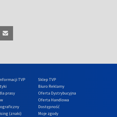
nformacji TVP
Sklep TVP
tyki
Biuro Reklamy
la prasy
Oferta Dystrybucyjna
ów
Oferta Handlowa
tograficzny
Dostępność
sing (znaki)
Moje zgody