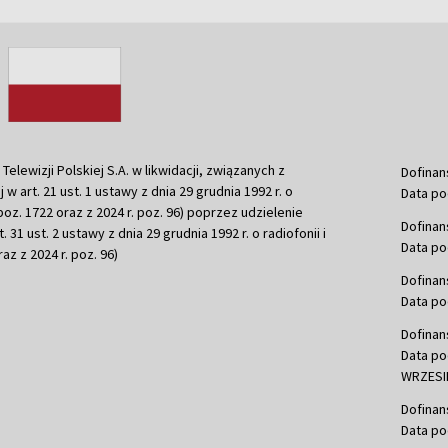
ewizji Polskiej S.A. w likwidacji, związanych z
Dofinan
j w art. 21 ust. 1 ustawy z dnia 29 grudnia 1992 r. o
Data po
r. poz. 1722 oraz z 2024 r. poz. 96) poprzez udzielenie
Dofinan
 31 ust. 2 ustawy z dnia 29 grudnia 1992 r. o radiofonii i
Data po
raz z 2024 r. poz. 96)
Dofinan
Data po
Dofinan
Data po
WRZESIE
Dofinan
Data po