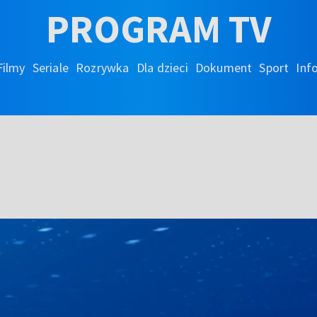
PROGRAM TV
Filmy
Seriale
Rozrywka
Dla dzieci
Dokument
Sport
Inf