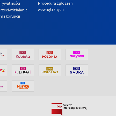
Prywatności
Procedura zgłoszeń
wewnętrznych
przeciwdziałania
m i korupcji