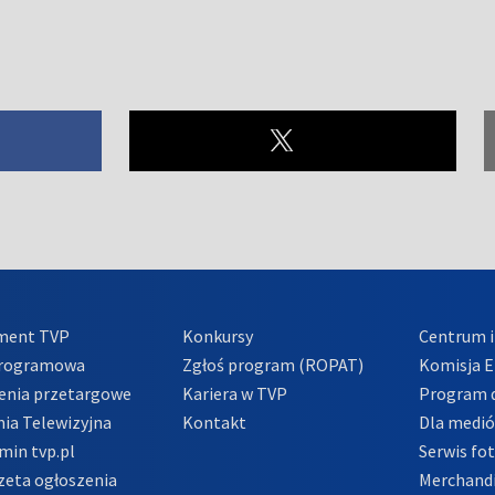
ment TVP
Konkursy
Centrum i
Programowa
Zgłoś program (ROPAT)
Komisja E
enia przetargowe
Kariera w TVP
Program d
ia Telewizyjna
Kontakt
Dla medi
min tvp.pl
Serwis fo
zeta ogłoszenia
Merchandi