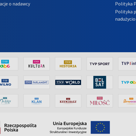
acje o nadawcy
Polityka 
Polityka 
nadużycio