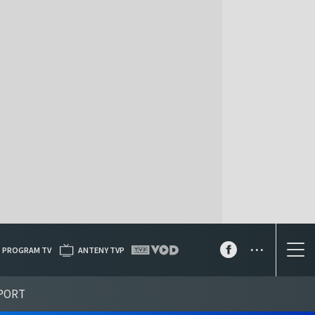
...
PROGRAM TV
ANTENY TVP
PORT