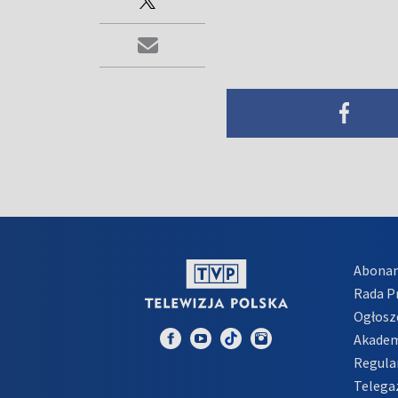
Abona
Rada 
Ogłosz
Akadem
Regula
Telega