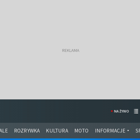
NA ŻYWO
ALE
ROZRYWKA
KULTURA
MOTO
INFORMACJE
S