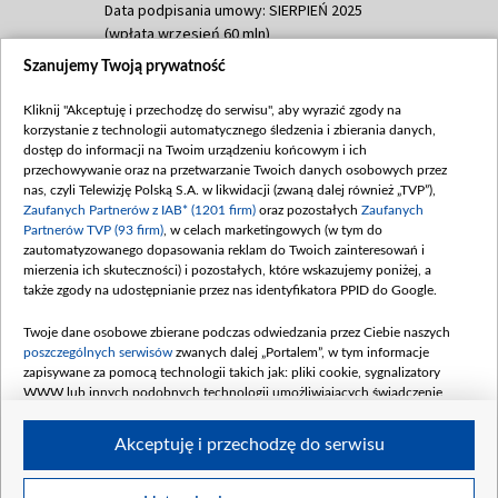
Data podpisania umowy: SIERPIEŃ 2025
(wpłata wrzesień 60 mln)
Szanujemy Twoją prywatność
Dofinansowanie 635 783 051,21 PLN
Data podpisania umowy: WRZESIEŃ 2025
Kliknij "Akceptuję i przechodzę do serwisu", aby wyrazić zgody na
(wpłata wrzesień 100 mln, październik 350
korzystanie z technologii automatycznego śledzenia i zbierania danych,
mln, listopad 265 mln)
dostęp do informacji na Twoim urządzeniu końcowym i ich
przechowywanie oraz na przetwarzanie Twoich danych osobowych przez
Dofinansowanie 48 862 000,00 PLN
nas, czyli Telewizję Polską S.A. w likwidacji (zwaną dalej również „TVP”),
Data podpisania umowy: GRUDZIEŃ 2025
Zaufanych Partnerów z IAB* (1201 firm)
oraz pozostałych
Zaufanych
(wpłata grudzień 60,548 mln)
Partnerów TVP (93 firm)
, w celach marketingowych (w tym do
zautomatyzowanego dopasowania reklam do Twoich zainteresowań i
Dofinansowanie 900 000 000,00 PLN
mierzenia ich skuteczności) i pozostałych, które wskazujemy poniżej, a
Data podpisania umowy: LUTY 2026 (wpłata
także zgody na udostępnianie przez nas identyfikatora PPID do Google.
26 lutego 80 mln, 4 marca 370 mln,
8
kwiecień 180 mln, 7 maja 180 mln, 8
Twoje dane osobowe zbierane podczas odwiedzania przez Ciebie naszych
czerwca 90 mln)
poszczególnych serwisów
zwanych dalej „Portalem”, w tym informacje
zapisywane za pomocą technologii takich jak: pliki cookie, sygnalizatory
Dofinansowanie 250 000 000,00 PLN
WWW lub innych podobnych technologii umożliwiających świadczenie
Data podpisania umowy LIPIEC 2026 (wpłata
dopasowanych i bezpiecznych usług, personalizację treści oraz reklam,
udostępnianie funkcji mediów społecznościowych oraz analizowanie ruchu
4 sierpnia 250 mln
Akceptuję i przechodzę do serwisu
w Internecie.
Twoje dane osobowe zbierane podczas odwiedzania przez Ciebie