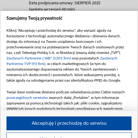
Data podpisania umowy: SIERPIEŃ 2025
(wpłata wrzesień 60 mln)
Szanujemy Twoją prywatność
Dofinansowanie 635 783 051,21 PLN
Data podpisania umowy: WRZESIEŃ 2025
Kliknij "Akceptuję i przechodzę do serwisu", aby wyrazić zgody na
(wpłata wrzesień 100 mln, październik 350
korzystanie z technologii automatycznego śledzenia i zbierania danych,
mln, listopad 265 mln)
dostęp do informacji na Twoim urządzeniu końcowym i ich
przechowywanie oraz na przetwarzanie Twoich danych osobowych przez
Dofinansowanie 48 862 000,00 PLN
nas, czyli Telewizję Polską S.A. w likwidacji (zwaną dalej również „TVP”),
Data podpisania umowy: GRUDZIEŃ 2025
Zaufanych Partnerów z IAB* (1201 firm)
oraz pozostałych
Zaufanych
(wpłata grudzień 60,548 mln)
Partnerów TVP (93 firm)
, w celach marketingowych (w tym do
zautomatyzowanego dopasowania reklam do Twoich zainteresowań i
Dofinansowanie 900 000 000,00 PLN
mierzenia ich skuteczności) i pozostałych, które wskazujemy poniżej, a
Data podpisania umowy: LUTY 2026 (wpłata
także zgody na udostępnianie przez nas identyfikatora PPID do Google.
26 lutego 80 mln, 4 marca 370 mln,
8
kwiecień 180 mln, 7 maja 180 mln, 8
Twoje dane osobowe zbierane podczas odwiedzania przez Ciebie naszych
czerwca 90 mln)
poszczególnych serwisów
zwanych dalej „Portalem”, w tym informacje
zapisywane za pomocą technologii takich jak: pliki cookie, sygnalizatory
Dofinansowanie 250 000 000,00 PLN
WWW lub innych podobnych technologii umożliwiających świadczenie
Data podpisania umowy LIPIEC 2026 (wpłata
dopasowanych i bezpiecznych usług, personalizację treści oraz reklam,
udostępnianie funkcji mediów społecznościowych oraz analizowanie ruchu
4 sierpnia 250 mln
Akceptuję i przechodzę do serwisu
w Internecie.
Twoje dane osobowe zbierane podczas odwiedzania przez Ciebie