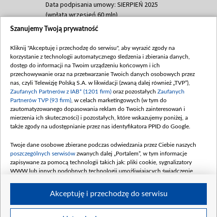
Data podpisania umowy: SIERPIEŃ 2025
(wpłata wrzesień 60 mln)
Szanujemy Twoją prywatność
Dofinansowanie 635 783 051,21 PLN
Data podpisania umowy: WRZESIEŃ 2025
Kliknij "Akceptuję i przechodzę do serwisu", aby wyrazić zgody na
(wpłata wrzesień 100 mln, październik 350
korzystanie z technologii automatycznego śledzenia i zbierania danych,
mln, listopad 265 mln)
dostęp do informacji na Twoim urządzeniu końcowym i ich
przechowywanie oraz na przetwarzanie Twoich danych osobowych przez
Dofinansowanie 48 862 000,00 PLN
nas, czyli Telewizję Polską S.A. w likwidacji (zwaną dalej również „TVP”),
Data podpisania umowy: GRUDZIEŃ 2025
Zaufanych Partnerów z IAB* (1201 firm)
oraz pozostałych
Zaufanych
(wpłata grudzień 60,548 mln)
Partnerów TVP (93 firm)
, w celach marketingowych (w tym do
zautomatyzowanego dopasowania reklam do Twoich zainteresowań i
Dofinansowanie 900 000 000,00 PLN
mierzenia ich skuteczności) i pozostałych, które wskazujemy poniżej, a
Data podpisania umowy: LUTY 2026 (wpłata
także zgody na udostępnianie przez nas identyfikatora PPID do Google.
26 lutego 80 mln, 4 marca 370 mln,
8
kwiecień 180 mln, 7 maja 180 mln, 8
Twoje dane osobowe zbierane podczas odwiedzania przez Ciebie naszych
czerwca 90 mln)
poszczególnych serwisów
zwanych dalej „Portalem”, w tym informacje
zapisywane za pomocą technologii takich jak: pliki cookie, sygnalizatory
Dofinansowanie 250 000 000,00 PLN
WWW lub innych podobnych technologii umożliwiających świadczenie
Data podpisania umowy LIPIEC 2026 (wpłata
dopasowanych i bezpiecznych usług, personalizację treści oraz reklam,
udostępnianie funkcji mediów społecznościowych oraz analizowanie ruchu
4 sierpnia 250 mln
Akceptuję i przechodzę do serwisu
w Internecie.
Twoje dane osobowe zbierane podczas odwiedzania przez Ciebie