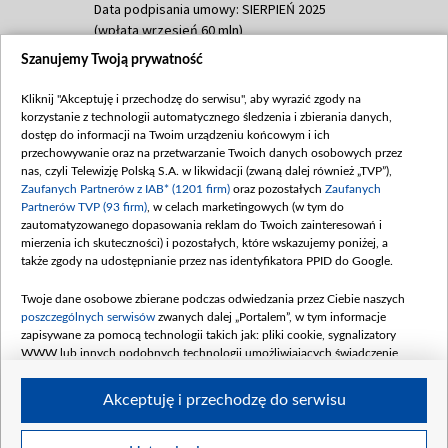
Data podpisania umowy: SIERPIEŃ 2025
(wpłata wrzesień 60 mln)
Szanujemy Twoją prywatność
Dofinansowanie 635 783 051,21 PLN
Data podpisania umowy: WRZESIEŃ 2025
Kliknij "Akceptuję i przechodzę do serwisu", aby wyrazić zgody na
(wpłata wrzesień 100 mln, październik 350
korzystanie z technologii automatycznego śledzenia i zbierania danych,
mln, listopad 265 mln)
dostęp do informacji na Twoim urządzeniu końcowym i ich
przechowywanie oraz na przetwarzanie Twoich danych osobowych przez
Dofinansowanie 48 862 000,00 PLN
nas, czyli Telewizję Polską S.A. w likwidacji (zwaną dalej również „TVP”),
Data podpisania umowy: GRUDZIEŃ 2025
Zaufanych Partnerów z IAB* (1201 firm)
oraz pozostałych
Zaufanych
(wpłata grudzień 60,548 mln)
Partnerów TVP (93 firm)
, w celach marketingowych (w tym do
zautomatyzowanego dopasowania reklam do Twoich zainteresowań i
Dofinansowanie 900 000 000,00 PLN
mierzenia ich skuteczności) i pozostałych, które wskazujemy poniżej, a
Data podpisania umowy: LUTY 2026 (wpłata
także zgody na udostępnianie przez nas identyfikatora PPID do Google.
26 lutego 80 mln, 4 marca 370 mln,
8
kwiecień 180 mln, 7 maja 180 mln, 8
Twoje dane osobowe zbierane podczas odwiedzania przez Ciebie naszych
czerwca 90 mln)
poszczególnych serwisów
zwanych dalej „Portalem”, w tym informacje
zapisywane za pomocą technologii takich jak: pliki cookie, sygnalizatory
Dofinansowanie 250 000 000,00 PLN
WWW lub innych podobnych technologii umożliwiających świadczenie
Data podpisania umowy LIPIEC 2026 (wpłata
dopasowanych i bezpiecznych usług, personalizację treści oraz reklam,
udostępnianie funkcji mediów społecznościowych oraz analizowanie ruchu
4 sierpnia 250 mln
Akceptuję i przechodzę do serwisu
w Internecie.
Twoje dane osobowe zbierane podczas odwiedzania przez Ciebie