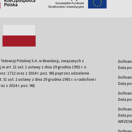
ewizji Polskiej S.A. w likwidacji, związanych z
Dofinan
j w art. 21 ust. 1 ustawy z dnia 29 grudnia 1992 r. o
Data po
r. poz. 1722 oraz z 2024 r. poz. 96) poprzez udzielenie
Dofinan
 31 ust. 2 ustawy z dnia 29 grudnia 1992 r. o radiofonii i
Data po
raz z 2024 r. poz. 96)
Dofinan
Data po
Dofinan
Data po
WRZESIE
Dofinan