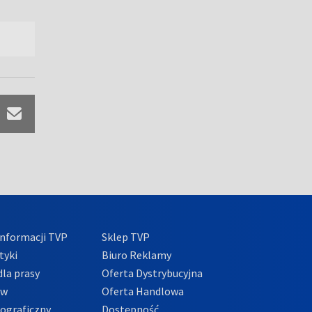
nformacji TVP
Sklep TVP
tyki
Biuro Reklamy
la prasy
Oferta Dystrybucyjna
ów
Oferta Handlowa
tograficzny
Dostępność