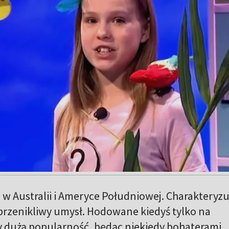
 w Australii i Ameryce Południowej. Charakteryzu
przenikliwy umysł. Hodowane kiedyś tylko na
y dużą popularność, będąc niekiedy bohaterami