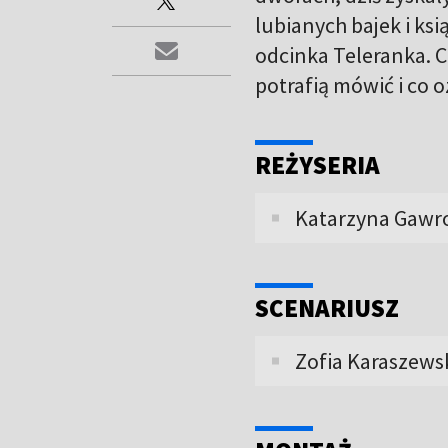
lubianych bajek i ks
odcinka Teleranka. 
potrafią mówić i co 
REŻYSERIA
Katarzyna Gawr
SCENARIUSZ
Zofia Karaszews