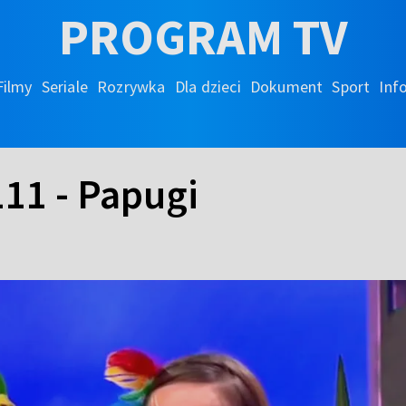
PROGRAM TV
Filmy
Seriale
Rozrywka
Dla dzieci
Dokument
Sport
Inf
111 - Papugi