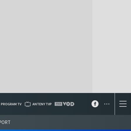
...
PROGRAM TV
ANTENY TVP
PORT