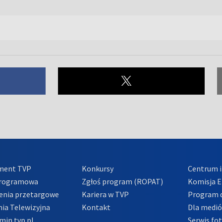
ment TVP
Konkursy
Centrum i
Programowa
Zgłoś program (ROPAT)
Komisja E
enia przetargowe
Kariera w TVP
Program d
ia Telewizyjna
Kontakt
Dla medi
min tvp.pl
Serwis fo