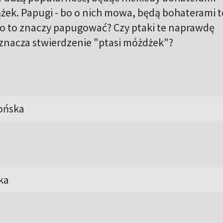
iążek. Papugi - bo o nich mowa, będą bohaterami 
Co to znaczy papugować? Czy ptaki te naprawdę
oznacza stwierdzenie "ptasi móżdżek"?
ońska
ka