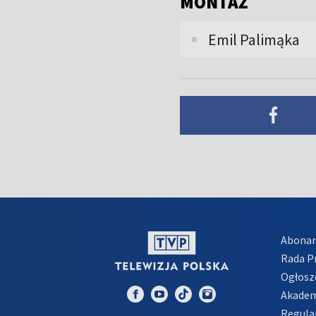
MONTAŻ
Emil Palimąka
Abona
Rada 
Ogłosz
Akadem
Regula