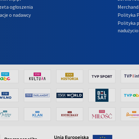
zeta ogłoszenia
Merchandi
acje o nadawcy
Polityka 
Polityka 
nadużycio