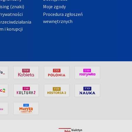
sing (znaki)
Moje zgody
Prywatności
Procedura zgłoszeń
wewnętrznych
przeciwdziałania
m i korupcji