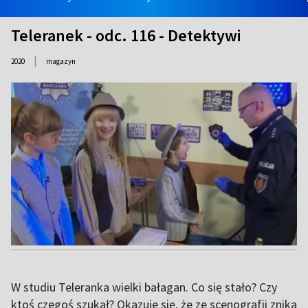
Teleranek - odc. 116 - Detektywi
|
2020
magazyn
W studiu Teleranka wielki bałagan. Co się stało? Czy
ktoś czegoś szukał? Okazuje się, że ze scenografii znika