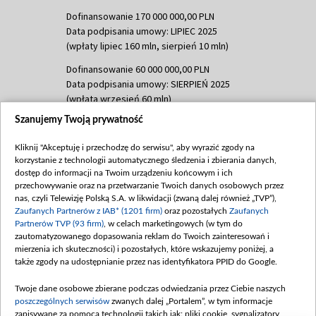
Dofinansowanie 170 000 000,00 PLN
Data podpisania umowy: LIPIEC 2025
(wpłaty lipiec 160 mln, sierpień 10 mln)
Dofinansowanie 60 000 000,00 PLN
Data podpisania umowy: SIERPIEŃ 2025
(wpłata wrzesień 60 mln)
Szanujemy Twoją prywatność
Dofinansowanie 635 783 051,21 PLN
Data podpisania umowy: WRZESIEŃ 2025
Kliknij "Akceptuję i przechodzę do serwisu", aby wyrazić zgody na
(wpłata wrzesień 100 mln, październik 350
korzystanie z technologii automatycznego śledzenia i zbierania danych,
mln, listopad 265 mln)
dostęp do informacji na Twoim urządzeniu końcowym i ich
przechowywanie oraz na przetwarzanie Twoich danych osobowych przez
Dofinansowanie 48 862 000,00 PLN
nas, czyli Telewizję Polską S.A. w likwidacji (zwaną dalej również „TVP”),
Data podpisania umowy: GRUDZIEŃ 2025
Zaufanych Partnerów z IAB* (1201 firm)
oraz pozostałych
Zaufanych
(wpłata grudzień 60,548 mln)
Partnerów TVP (93 firm)
, w celach marketingowych (w tym do
zautomatyzowanego dopasowania reklam do Twoich zainteresowań i
Dofinansowanie 900 000 000,00 PLN
mierzenia ich skuteczności) i pozostałych, które wskazujemy poniżej, a
Data podpisania umowy: LUTY 2026 (wpłata
także zgody na udostępnianie przez nas identyfikatora PPID do Google.
26 lutego 80 mln, 4 marca 370 mln,
8
kwiecień 180 mln, 7 maja 180 mln, 8
Twoje dane osobowe zbierane podczas odwiedzania przez Ciebie naszych
czerwca 90 mln)
poszczególnych serwisów
zwanych dalej „Portalem”, w tym informacje
zapisywane za pomocą technologii takich jak: pliki cookie, sygnalizatory