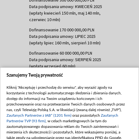
Dofinansowanie 300 000 000,00 PLN
Data podpisania umowy: KWIECIEŃ 2025
(wpłaty kwiecień 150 mln, maj 140 mln,
czerwiec 10 mln)
Dofinansowanie 170 000 000,00 PLN
Data podpisania umowy: LIPIEC 2025
(wpłaty lipiec 160 mln, sierpień 10 mln)
Dofinansowanie 60 000 000,00 PLN
Data podpisania umowy: SIERPIEŃ 2025
(wpłata wrzesień 60 mln)
Szanujemy Twoją prywatność
Dofinansowanie 635 783 051,21 PLN
Data podpisania umowy: WRZESIEŃ 2025
Kliknij "Akceptuję i przechodzę do serwisu", aby wyrazić zgody na
(wpłata wrzesień 100 mln, październik 350
korzystanie z technologii automatycznego śledzenia i zbierania danych,
mln, listopad 265 mln)
dostęp do informacji na Twoim urządzeniu końcowym i ich
przechowywanie oraz na przetwarzanie Twoich danych osobowych przez
Dofinansowanie 48 862 000,00 PLN
nas, czyli Telewizję Polską S.A. w likwidacji (zwaną dalej również „TVP”),
Data podpisania umowy: GRUDZIEŃ 2025
Zaufanych Partnerów z IAB* (1201 firm)
oraz pozostałych
Zaufanych
(wpłata grudzień 60,548 mln)
Partnerów TVP (93 firm)
, w celach marketingowych (w tym do
zautomatyzowanego dopasowania reklam do Twoich zainteresowań i
Dofinansowanie 900 000 000,00 PLN
mierzenia ich skuteczności) i pozostałych, które wskazujemy poniżej, a
Data podpisania umowy: LUTY 2026 (wpłata
także zgody na udostępnianie przez nas identyfikatora PPID do Google.