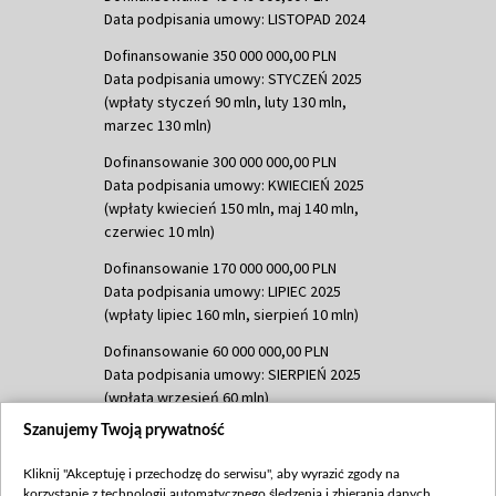
Data podpisania umowy: LISTOPAD 2024
Dofinansowanie 350 000 000,00 PLN
Data podpisania umowy: STYCZEŃ 2025
(wpłaty styczeń 90 mln, luty 130 mln,
marzec 130 mln)
Dofinansowanie 300 000 000,00 PLN
Data podpisania umowy: KWIECIEŃ 2025
(wpłaty kwiecień 150 mln, maj 140 mln,
czerwiec 10 mln)
Dofinansowanie 170 000 000,00 PLN
Data podpisania umowy: LIPIEC 2025
(wpłaty lipiec 160 mln, sierpień 10 mln)
Dofinansowanie 60 000 000,00 PLN
Data podpisania umowy: SIERPIEŃ 2025
(wpłata wrzesień 60 mln)
Szanujemy Twoją prywatność
Dofinansowanie 635 783 051,21 PLN
Data podpisania umowy: WRZESIEŃ 2025
Kliknij "Akceptuję i przechodzę do serwisu", aby wyrazić zgody na
(wpłata wrzesień 100 mln, październik 350
korzystanie z technologii automatycznego śledzenia i zbierania danych,