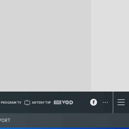
...
PROGRAM TV
ANTENY TVP
PORT