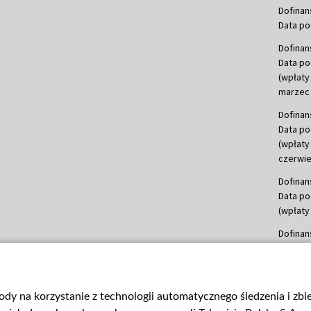
Dofinan
Data po
Dofinan
Data po
(wpłaty
marzec 
Dofinan
Data po
(wpłaty
czerwie
Dofinan
Data po
(wpłaty 
Dofinan
Data po
(wpłata
Dofinan
gody na korzystanie z technologii automatycznego śledzenia i zb
Data po