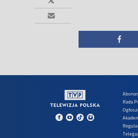
Abona
Rada 
Ogłosz
Akadem
Regula
Telega