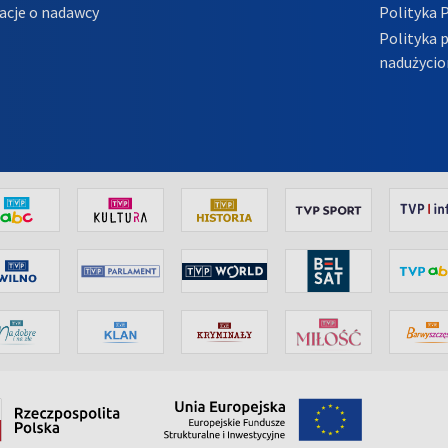
acje o nadawcy
Polityka 
Polityka 
nadużycio