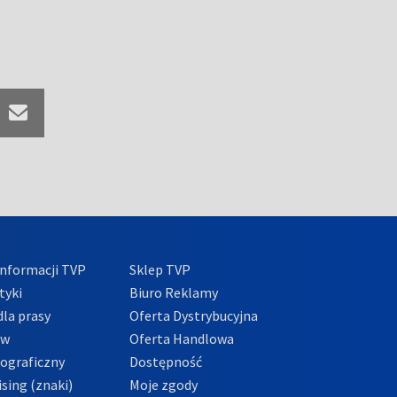
nformacji TVP
Sklep TVP
tyki
Biuro Reklamy
la prasy
Oferta Dystrybucyjna
ów
Oferta Handlowa
tograficzny
Dostępność
sing (znaki)
Moje zgody