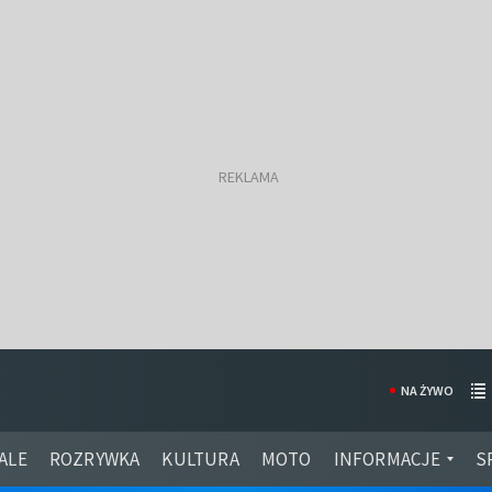
NA ŻYWO
ALE
ROZRYWKA
KULTURA
MOTO
INFORMACJE
S