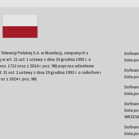
ewizji Polskiej S.A. w likwidacji, związanych z
Dofinan
j w art. 21 ust. 1 ustawy z dnia 29 grudnia 1992 r. o
Data po
r. poz. 1722 oraz z 2024 r. poz. 96) poprzez udzielenie
Dofinan
 31 ust. 2 ustawy z dnia 29 grudnia 1992 r. o radiofonii i
Data po
raz z 2024 r. poz. 96)
Dofinan
Data po
Dofinan
Data po
WRZESIE
Dofinan
Data po