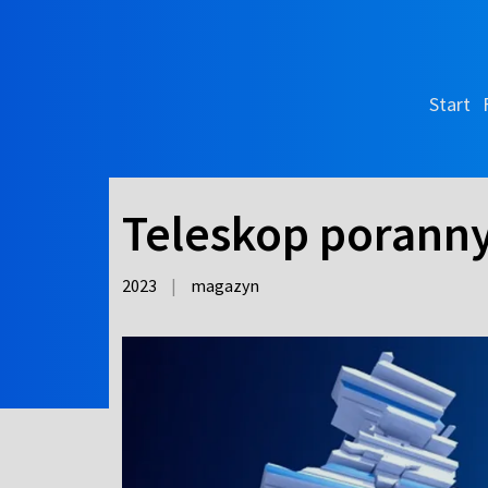
Start
Teleskop porann
2023
|
magazyn