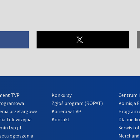
ment TVP
Konkursy
Centrum i
Programowa
Zgłoś program (ROPAT)
Komisja E
enia przetargowe
Kariera w TVP
Program d
ia Telewizyjna
Kontakt
Dla medi
min tvp.pl
Serwis fo
zeta ogłoszenia
Merchandi