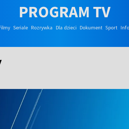
PROGRAM TV
Filmy
Seriale
Rozrywka
Dla dzieci
Dokument
Sport
Inf
y