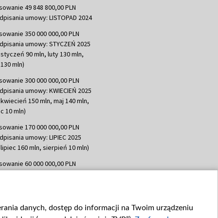
sowanie 49 848 800,00 PLN
dpisania umowy: LISTOPAD 2024
sowanie 350 000 000,00 PLN
dpisania umowy: STYCZEŃ 2025
 styczeń 90 mln, luty 130 mln,
130 mln)
sowanie 300 000 000,00 PLN
dpisania umowy: KWIECIEŃ 2025
 kwiecień 150 mln, maj 140 mln,
c 10 mln)
sowanie 170 000 000,00 PLN
dpisania umowy: LIPIEC 2025
lipiec 160 mln, sierpień 10 mln)
sowanie 60 000 000,00 PLN
dpisania umowy: SIERPIEŃ 2025
 wrzesień 60 mln)
sowanie 635 783 051,21 PLN
ierania danych, dostęp do informacji na Twoim urządzeniu
dpisania umowy: WRZESIEŃ 2025