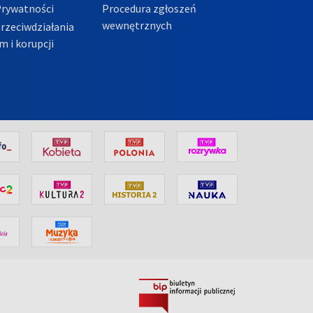
Prywatności
Procedura zgłoszeń
wewnętrznych
przeciwdziałania
m i korupcji