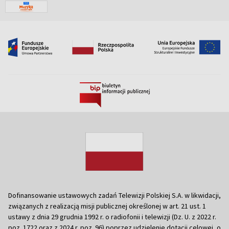
Dofinansowanie ustawowych zadań Telewizji Polskiej S.A. w likwidacji,
związanych z realizacją misji publicznej określonej w art. 21 ust. 1
ustawy z dnia 29 grudnia 1992 r. o radiofonii i telewizji (Dz. U. z 2022 r.
poz. 1722 oraz z 2024 r. poz. 96) poprzez udzielenie dotacji celowej, o