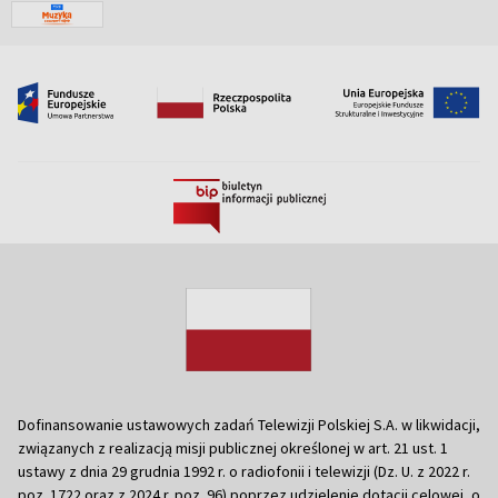
Dofinansowanie ustawowych zadań Telewizji Polskiej S.A. w likwidacji,
związanych z realizacją misji publicznej określonej w art. 21 ust. 1
ustawy z dnia 29 grudnia 1992 r. o radiofonii i telewizji (Dz. U. z 2022 r.
poz. 1722 oraz z 2024 r. poz. 96) poprzez udzielenie dotacji celowej, o