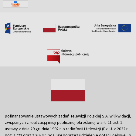
Dofinansowanie ustawowych zadań Telewizji Polskiej S.A. w likwidacji,
związanych z realizacją misji publicznej określonej w art. 21 ust. 1
ustawy z dnia 29 grudnia 1992 r. o radiofonii i telewizji (Dz. U. z 2022 r.
poz. 1722 oraz z 2024 r. poz. 96) poprzez udzielenie dotacji celowej, o