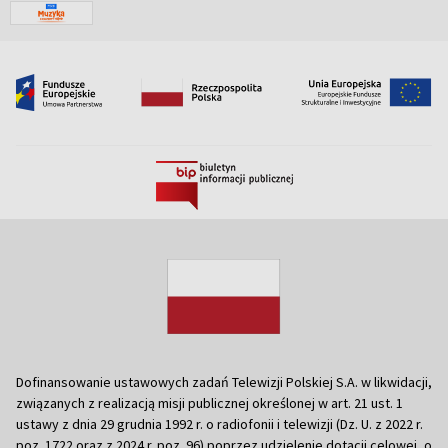
Dofinansowanie ustawowych zadań Telewizji Polskiej S.A. w likwidacji,
związanych z realizacją misji publicznej określonej w art. 21 ust. 1
ustawy z dnia 29 grudnia 1992 r. o radiofonii i telewizji (Dz. U. z 2022 r.
poz. 1722 oraz z 2024 r. poz. 96) poprzez udzielenie dotacji celowej, o