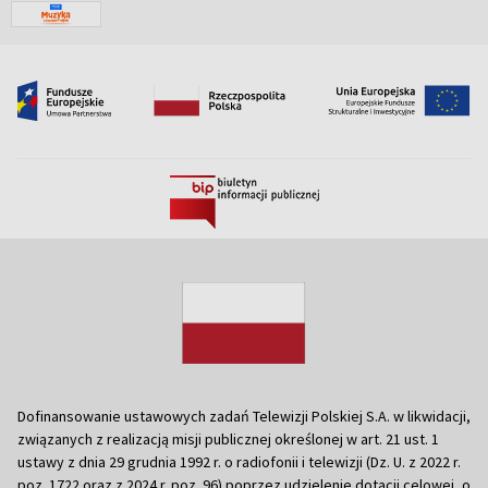
Dofinansowanie ustawowych zadań Telewizji Polskiej S.A. w likwidacji,
związanych z realizacją misji publicznej określonej w art. 21 ust. 1
ustawy z dnia 29 grudnia 1992 r. o radiofonii i telewizji (Dz. U. z 2022 r.
poz. 1722 oraz z 2024 r. poz. 96) poprzez udzielenie dotacji celowej, o