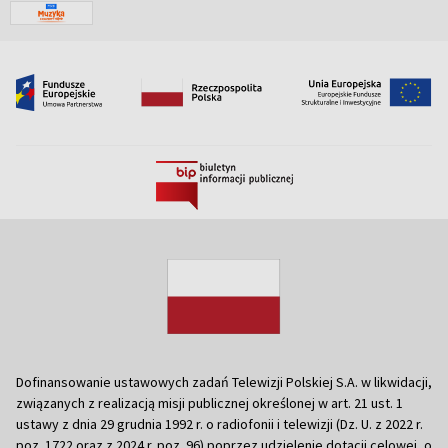
Dofinansowanie ustawowych zadań Telewizji Polskiej S.A. w likwidacji,
związanych z realizacją misji publicznej określonej w art. 21 ust. 1
ustawy z dnia 29 grudnia 1992 r. o radiofonii i telewizji (Dz. U. z 2022 r.
poz. 1722 oraz z 2024 r. poz. 96) poprzez udzielenie dotacji celowej, o