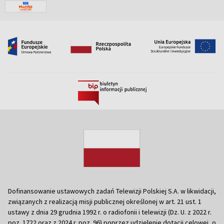
Dofinansowanie ustawowych zadań Telewizji Polskiej S.A. w likwidacji,
związanych z realizacją misji publicznej określonej w art. 21 ust. 1
ustawy z dnia 29 grudnia 1992 r. o radiofonii i telewizji (Dz. U. z 2022 r.
poz. 1722 oraz z 2024 r. poz. 96) poprzez udzielenie dotacji celowej, o