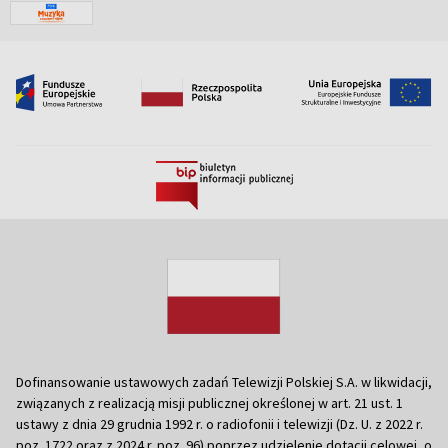
Dofinansowanie ustawowych zadań Telewizji Polskiej S.A. w likwidacji,
związanych z realizacją misji publicznej określonej w art. 21 ust. 1
ustawy z dnia 29 grudnia 1992 r. o radiofonii i telewizji (Dz. U. z 2022 r.
poz. 1722 oraz z 2024 r. poz. 96) poprzez udzielenie dotacji celowej, o