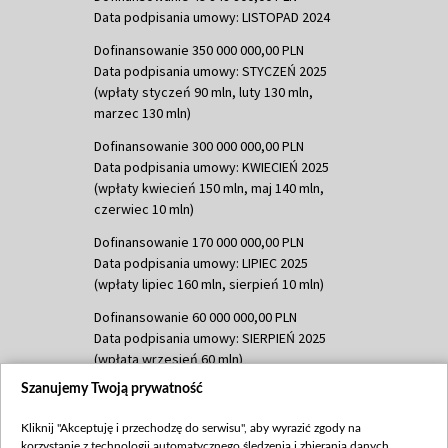
Data podpisania umowy: LISTOPAD 2024
Dofinansowanie 350 000 000,00 PLN
Data podpisania umowy: STYCZEŃ 2025
(wpłaty styczeń 90 mln, luty 130 mln,
marzec 130 mln)
Dofinansowanie 300 000 000,00 PLN
Data podpisania umowy: KWIECIEŃ 2025
(wpłaty kwiecień 150 mln, maj 140 mln,
czerwiec 10 mln)
Dofinansowanie 170 000 000,00 PLN
Data podpisania umowy: LIPIEC 2025
(wpłaty lipiec 160 mln, sierpień 10 mln)
Dofinansowanie 60 000 000,00 PLN
Data podpisania umowy: SIERPIEŃ 2025
(wpłata wrzesień 60 mln)
Szanujemy Twoją prywatność
Dofinansowanie 635 783 051,21 PLN
Data podpisania umowy: WRZESIEŃ 2025
Kliknij "Akceptuję i przechodzę do serwisu", aby wyrazić zgody na
(wpłata wrzesień 100 mln, październik 350
korzystanie z technologii automatycznego śledzenia i zbierania danych,