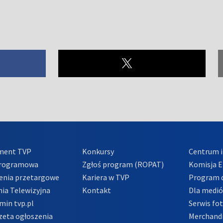
ment TVP
Konkursy
Centrum i
Programowa
Zgłoś program (ROPAT)
Komisja E
enia przetargowe
Kariera w TVP
Program d
ia Telewizyjna
Kontakt
Dla medi
min tvp.pl
Serwis fo
zeta ogłoszenia
Merchandi