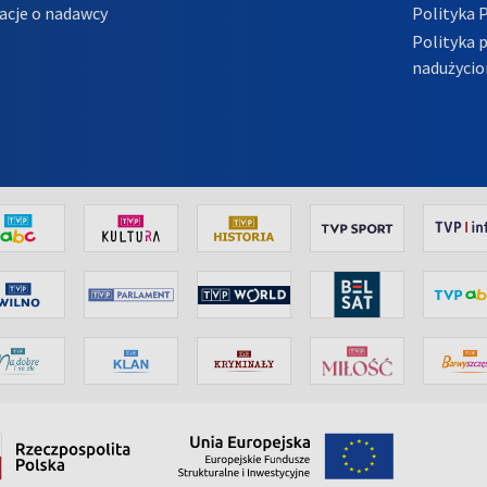
acje o nadawcy
Polityka 
Polityka 
nadużycio