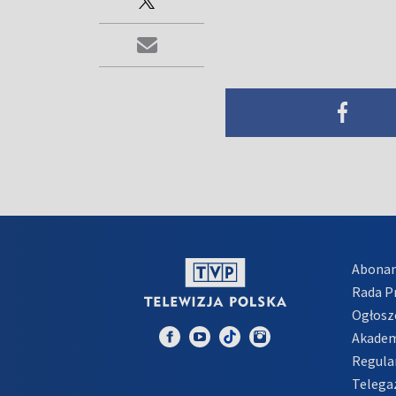
Abona
Rada 
Ogłosz
Akadem
Regula
Telega