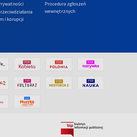
Prywatności
Procedura zgłoszeń
wewnętrznych
przeciwdziałania
m i korupcji