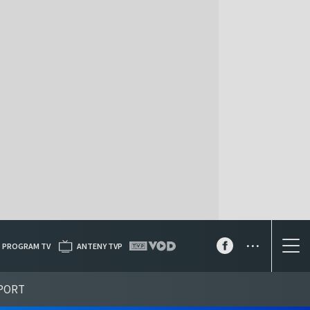
...
PROGRAM TV
ANTENY TVP
PORT