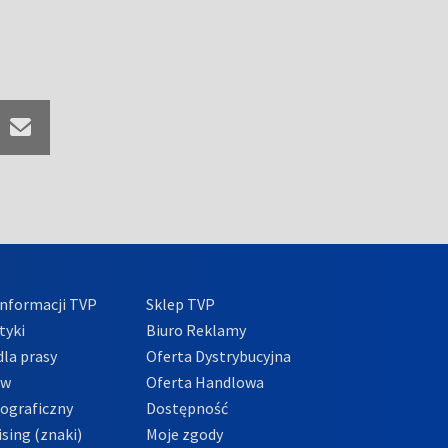
nformacji TVP
Sklep TVP
tyki
Biuro Reklamy
la prasy
Oferta Dystrybucyjna
ów
Oferta Handlowa
tograficzny
Dostępność
sing (znaki)
Moje zgody