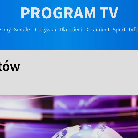
PROGRAM TV
Filmy
Seriale
Rozrywka
Dla dzieci
Dokument
Sport
Inf
atów