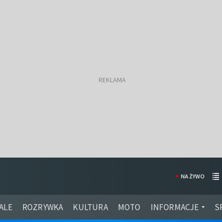
NA ŻYWO
ALE
ROZRYWKA
KULTURA
MOTO
INFORMACJE
S