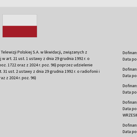
ewizji Polskiej S.A. w likwidacji, związanych z
Dofinan
j w art. 21 ust. 1 ustawy z dnia 29 grudnia 1992 r. o
Data po
r. poz. 1722 oraz z 2024 r. poz. 96) poprzez udzielenie
Dofinan
 31 ust. 2 ustawy z dnia 29 grudnia 1992 r. o radiofonii i
Data po
raz z 2024 r. poz. 96)
Dofinan
Data po
Dofinan
Data po
WRZESIE
Dofinan
Data po