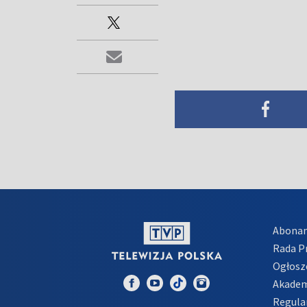
Abona
Rada 
Ogłosz
Akadem
Regula