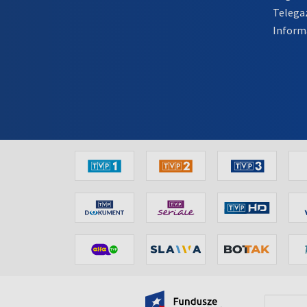
Telega
Inform