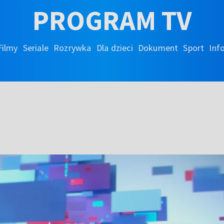
PROGRAM TV
Filmy
Seriale
Rozrywka
Dla dzieci
Dokument
Sport
Inf