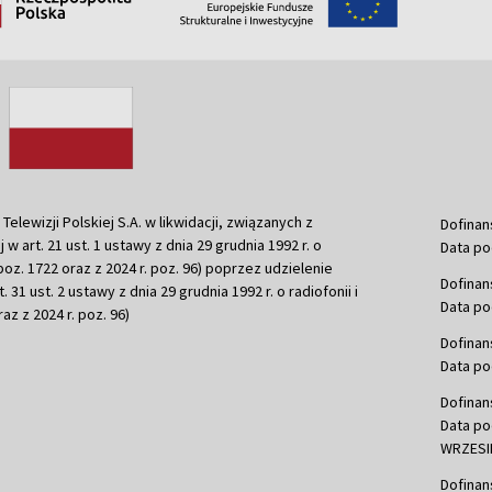
ewizji Polskiej S.A. w likwidacji, związanych z
Dofinan
j w art. 21 ust. 1 ustawy z dnia 29 grudnia 1992 r. o
Data po
r. poz. 1722 oraz z 2024 r. poz. 96) poprzez udzielenie
Dofinan
 31 ust. 2 ustawy z dnia 29 grudnia 1992 r. o radiofonii i
Data po
raz z 2024 r. poz. 96)
Dofinan
Data po
Dofinan
Data po
WRZESIE
Dofinan