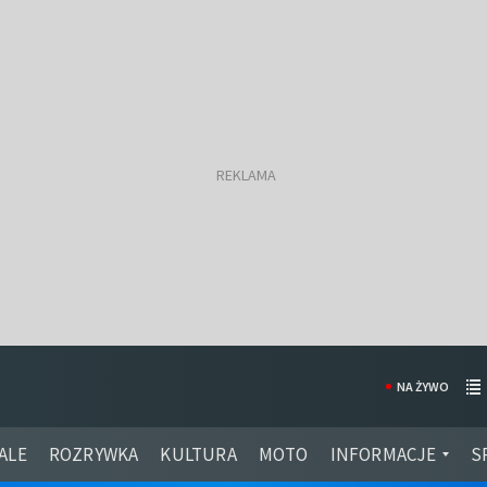
NA ŻYWO
ALE
ROZRYWKA
KULTURA
MOTO
INFORMACJE
S