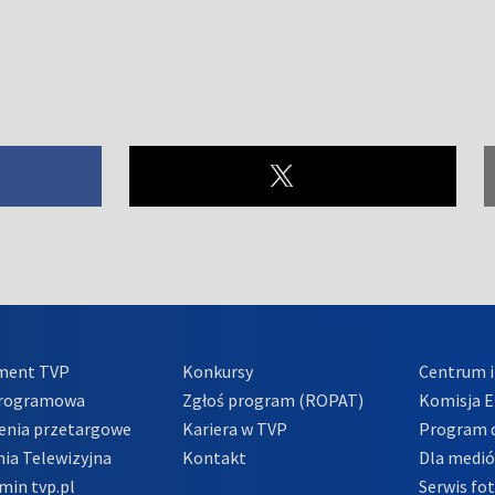
ment TVP
Konkursy
Centrum i
Programowa
Zgłoś program (ROPAT)
Komisja E
enia przetargowe
Kariera w TVP
Program d
ia Telewizyjna
Kontakt
Dla medi
min tvp.pl
Serwis fo