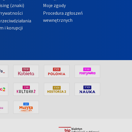
sing (znaki)
Moje zgody
Prywatności
Procedura zgłoszeń
wewnętrznych
przeciwdziałania
m i korupcji