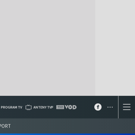
...
PROGRAM TV
ANTENY TVP
PORT