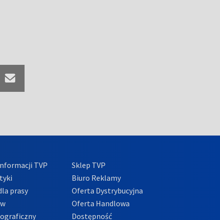
nformacji TVP
Sklep TVP
tyki
Biuro Reklamy
la prasy
Oferta Dystrybucyjna
ów
Oferta Handlowa
tograficzny
Dostępność