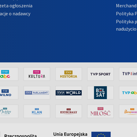
zeta ogłoszenia
Merchandi
acje o nadawcy
Polityka 
Polityka 
nadużycio