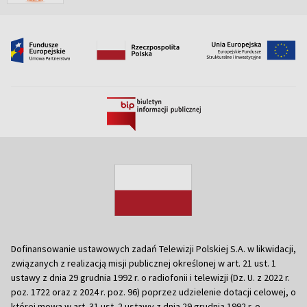
Dofinansowanie ustawowych zadań Telewizji Polskiej S.A. w likwidacji,
związanych z realizacją misji publicznej określonej w art. 21 ust. 1
ustawy z dnia 29 grudnia 1992 r. o radiofonii i telewizji (Dz. U. z 2022 r.
poz. 1722 oraz z 2024 r. poz. 96) poprzez udzielenie dotacji celowej, o
której mowa w art. 31 ust. 2 ustawy z dnia 29 grudnia 1992 r. o