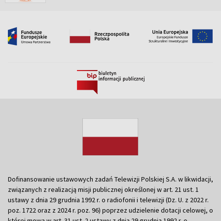
Dofinansowanie ustawowych zadań Telewizji Polskiej S.A. w likwidacji,
związanych z realizacją misji publicznej określonej w art. 21 ust. 1
ustawy z dnia 29 grudnia 1992 r. o radiofonii i telewizji (Dz. U. z 2022 r.
poz. 1722 oraz z 2024 r. poz. 96) poprzez udzielenie dotacji celowej, o
której mowa w art. 31 ust. 2 ustawy z dnia 29 grudnia 1992 r. o