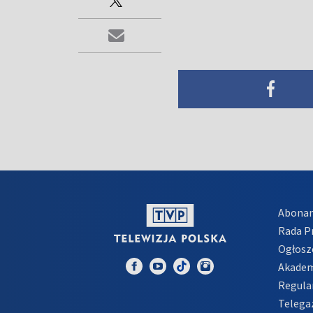
Abona
Rada 
Ogłosz
Akadem
Regula
Telega