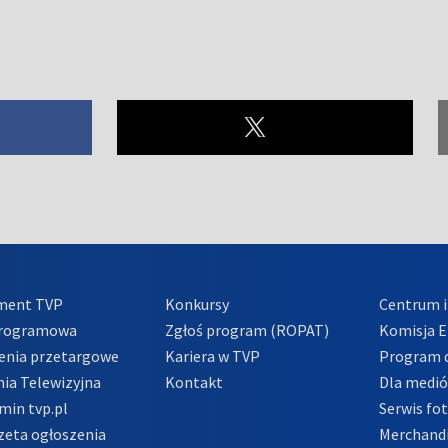
ment TVP
Konkursy
Centrum i
Programowa
Zgłoś program (ROPAT)
Komisja E
enia przetargowe
Kariera w TVP
Program d
ia Telewizyjna
Kontakt
Dla medi
min tvp.pl
Serwis fo
zeta ogłoszenia
Merchandi