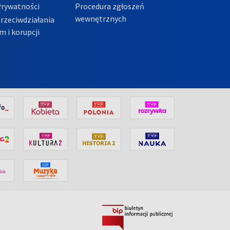
Prywatności
Procedura zgłoszeń
wewnętrznych
przeciwdziałania
m i korupcji