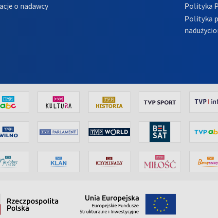
acje o nadawcy
Polityka 
Polityka 
nadużycio