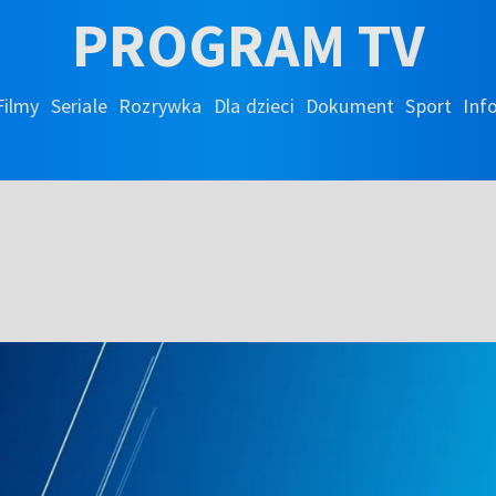
PROGRAM TV
Filmy
Seriale
Rozrywka
Dla dzieci
Dokument
Sport
Inf