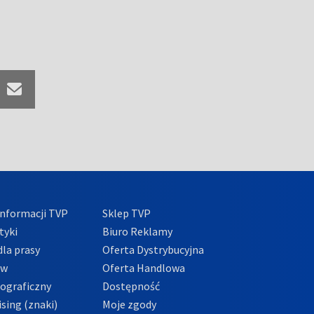
nformacji TVP
Sklep TVP
tyki
Biuro Reklamy
la prasy
Oferta Dystrybucyjna
ów
Oferta Handlowa
tograficzny
Dostępność
sing (znaki)
Moje zgody