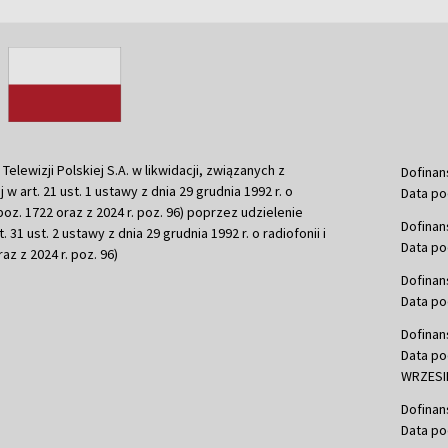
ewizji Polskiej S.A. w likwidacji, związanych z
Dofinan
j w art. 21 ust. 1 ustawy z dnia 29 grudnia 1992 r. o
Data po
r. poz. 1722 oraz z 2024 r. poz. 96) poprzez udzielenie
Dofinan
 31 ust. 2 ustawy z dnia 29 grudnia 1992 r. o radiofonii i
Data po
raz z 2024 r. poz. 96)
Dofinan
Data po
Dofinan
Data po
WRZESIE
Dofinan
Data po