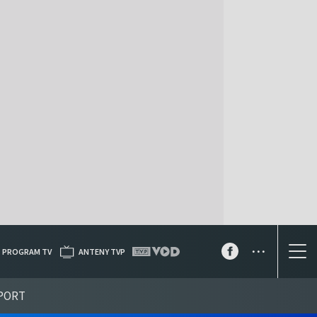
...
PROGRAM TV
ANTENY TVP
PORT