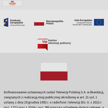
Dofinansowanie ustawowych zadań Telewizji Polskiej S.A. w likwidacji,
związanych z realizacją misji publicznej określonej w art. 21 ust. 1
ustawy z dnia 29 grudnia 1992 r. o radiofonii i telewizji (Dz. U. z 2022 r.
poz. 1722 oraz z 2024 r. poz. 96) poprzez udzielenie dotacji celowej, o