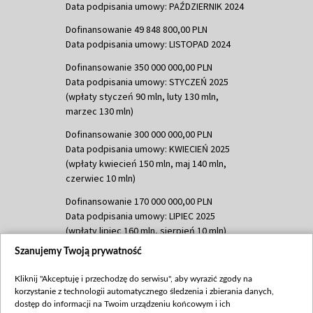
Data podpisania umowy: PAŹDZIERNIK 2024
Dofinansowanie 49 848 800,00 PLN
Data podpisania umowy: LISTOPAD 2024
Dofinansowanie 350 000 000,00 PLN
Data podpisania umowy: STYCZEŃ 2025
(wpłaty styczeń 90 mln, luty 130 mln,
marzec 130 mln)
Dofinansowanie 300 000 000,00 PLN
Data podpisania umowy: KWIECIEŃ 2025
(wpłaty kwiecień 150 mln, maj 140 mln,
czerwiec 10 mln)
Dofinansowanie 170 000 000,00 PLN
Data podpisania umowy: LIPIEC 2025
(wpłaty lipiec 160 mln, sierpień 10 mln)
Szanujemy Twoją prywatność
Dofinansowanie 60 000 000,00 PLN
Data podpisania umowy: SIERPIEŃ 2025
Kliknij "Akceptuję i przechodzę do serwisu", aby wyrazić zgody na
(wpłata wrzesień 60 mln)
korzystanie z technologii automatycznego śledzenia i zbierania danych,
Dofinansowanie 635 783 051,21 PLN
dostęp do informacji na Twoim urządzeniu końcowym i ich