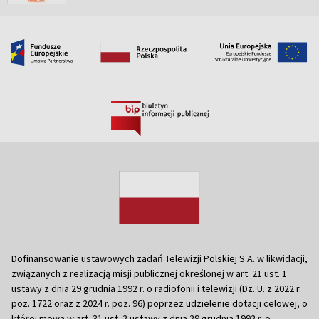
Dofinansowanie ustawowych zadań Telewizji Polskiej S.A. w likwidacji,
związanych z realizacją misji publicznej określonej w art. 21 ust. 1
ustawy z dnia 29 grudnia 1992 r. o radiofonii i telewizji (Dz. U. z 2022 r.
poz. 1722 oraz z 2024 r. poz. 96) poprzez udzielenie dotacji celowej, o
której mowa w art. 31 ust. 2 ustawy z dnia 29 grudnia 1992 r. o