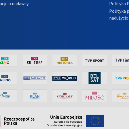
acje o nadawcy
Polityka 
Polityka 
nadużycio