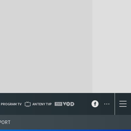
...
PROGRAM TV
ANTENY TVP
PORT