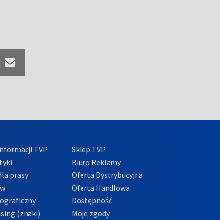
nformacji TVP
Sklep TVP
tyki
Biuro Reklamy
la prasy
Oferta Dystrybucyjna
ów
Oferta Handlowa
tograficzny
Dostępność
sing (znaki)
Moje zgody