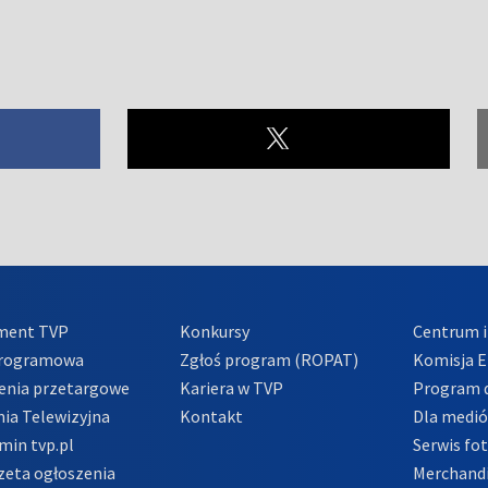
ment TVP
Konkursy
Centrum i
Programowa
Zgłoś program (ROPAT)
Komisja E
enia przetargowe
Kariera w TVP
Program d
ia Telewizyjna
Kontakt
Dla medi
min tvp.pl
Serwis fo
zeta ogłoszenia
Merchandi