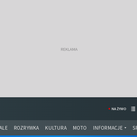
NA ŻYWO
ALE
ROZRYWKA
KULTURA
MOTO
INFORMACJE
S