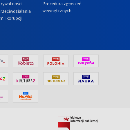
Prywatności
Procedura zgłoszeń
wewnętrznych
przeciwdziałania
m i korupcji