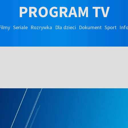
PROGRAM TV
Filmy
Seriale
Rozrywka
Dla dzieci
Dokument
Sport
Inf