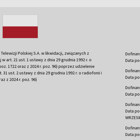
ewizji Polskiej S.A. w likwidacji, związanych z
Dofinan
j w art. 21 ust. 1 ustawy z dnia 29 grudnia 1992 r. o
Data po
r. poz. 1722 oraz z 2024 r. poz. 96) poprzez udzielenie
Dofinan
 31 ust. 2 ustawy z dnia 29 grudnia 1992 r. o radiofonii i
Data po
raz z 2024 r. poz. 96)
Dofinan
Data po
Dofinan
Data po
WRZESIE
Dofinan
Data po