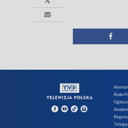
Abona
Rada 
Ogłosz
Akadem
Regula
Telega