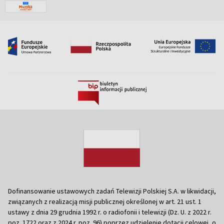
Dofinansowanie ustawowych zadań Telewizji Polskiej S.A. w likwidacji,
związanych z realizacją misji publicznej określonej w art. 21 ust. 1
ustawy z dnia 29 grudnia 1992 r. o radiofonii i telewizji (Dz. U. z 2022 r.
poz. 1722 oraz z 2024 r. poz. 96) poprzez udzielenie dotacji celowej, o