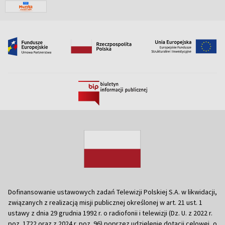
Dofinansowanie ustawowych zadań Telewizji Polskiej S.A. w likwidacji,
związanych z realizacją misji publicznej określonej w art. 21 ust. 1
ustawy z dnia 29 grudnia 1992 r. o radiofonii i telewizji (Dz. U. z 2022 r.
poz. 1722 oraz z 2024 r. poz. 96) poprzez udzielenie dotacji celowej, o