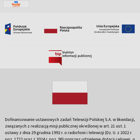
Dofinansowanie ustawowych zadań Telewizji Polskiej S.A. w likwidacji,
związanych z realizacją misji publicznej określonej w art. 21 ust. 1
ustawy z dnia 29 grudnia 1992 r. o radiofonii i telewizji (Dz. U. z 2022 r.
poz. 1722 oraz z 2024 r. poz. 96) poprzez udzielenie dotacji celowej, o