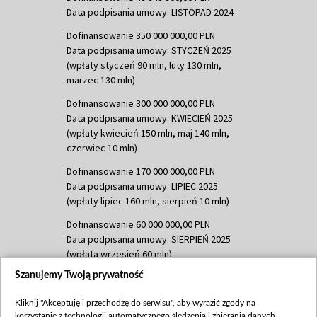
Data podpisania umowy: LISTOPAD 2024
Dofinansowanie 350 000 000,00 PLN
Data podpisania umowy: STYCZEŃ 2025
(wpłaty styczeń 90 mln, luty 130 mln,
marzec 130 mln)
Dofinansowanie 300 000 000,00 PLN
Data podpisania umowy: KWIECIEŃ 2025
(wpłaty kwiecień 150 mln, maj 140 mln,
czerwiec 10 mln)
Dofinansowanie 170 000 000,00 PLN
Data podpisania umowy: LIPIEC 2025
(wpłaty lipiec 160 mln, sierpień 10 mln)
Dofinansowanie 60 000 000,00 PLN
Data podpisania umowy: SIERPIEŃ 2025
(wpłata wrzesień 60 mln)
Szanujemy Twoją prywatność
Dofinansowanie 635 783 051,21 PLN
Data podpisania umowy: WRZESIEŃ 2025
Kliknij "Akceptuję i przechodzę do serwisu", aby wyrazić zgody na
(wpłata wrzesień 100 mln, październik 350
korzystanie z technologii automatycznego śledzenia i zbierania danych,