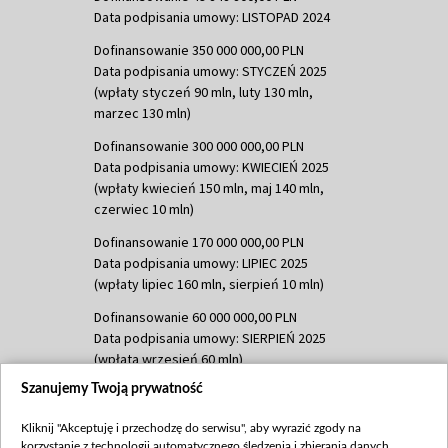
Data podpisania umowy: LISTOPAD 2024
Dofinansowanie 350 000 000,00 PLN
Data podpisania umowy: STYCZEŃ 2025
(wpłaty styczeń 90 mln, luty 130 mln,
marzec 130 mln)
Dofinansowanie 300 000 000,00 PLN
Data podpisania umowy: KWIECIEŃ 2025
(wpłaty kwiecień 150 mln, maj 140 mln,
czerwiec 10 mln)
Dofinansowanie 170 000 000,00 PLN
Data podpisania umowy: LIPIEC 2025
(wpłaty lipiec 160 mln, sierpień 10 mln)
Dofinansowanie 60 000 000,00 PLN
Data podpisania umowy: SIERPIEŃ 2025
(wpłata wrzesień 60 mln)
Szanujemy Twoją prywatność
Dofinansowanie 635 783 051,21 PLN
Data podpisania umowy: WRZESIEŃ 2025
Kliknij "Akceptuję i przechodzę do serwisu", aby wyrazić zgody na
(wpłata wrzesień 100 mln, październik 350
korzystanie z technologii automatycznego śledzenia i zbierania danych,