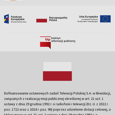
Dofinansowanie ustawowych zadań Telewizji Polskiej S.A. w likwidacji,
związanych z realizacją misji publicznej określonej w art. 21 ust. 1
ustawy z dnia 29 grudnia 1992 r. o radiofonii i telewizji (Dz. U. z 2022 r.
poz. 1722 oraz z 2024 r. poz. 96) poprzez udzielenie dotacji celowej, o
której mowa w art. 31 ust. 2 ustawy z dnia 29 grudnia 1992 r. o