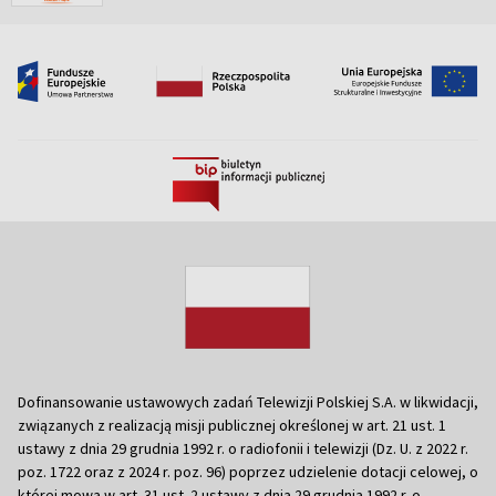
Dofinansowanie ustawowych zadań Telewizji Polskiej S.A. w likwidacji,
związanych z realizacją misji publicznej określonej w art. 21 ust. 1
ustawy z dnia 29 grudnia 1992 r. o radiofonii i telewizji (Dz. U. z 2022 r.
poz. 1722 oraz z 2024 r. poz. 96) poprzez udzielenie dotacji celowej, o
której mowa w art. 31 ust. 2 ustawy z dnia 29 grudnia 1992 r. o