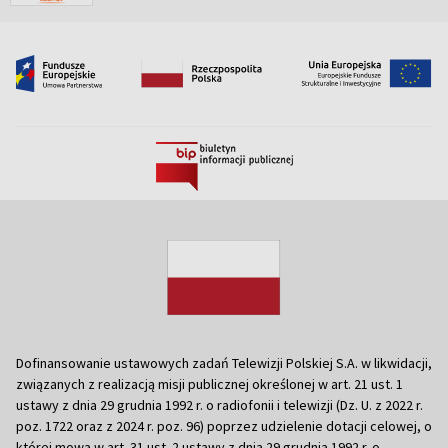
Dofinansowanie ustawowych zadań Telewizji Polskiej S.A. w likwidacji,
związanych z realizacją misji publicznej określonej w art. 21 ust. 1
ustawy z dnia 29 grudnia 1992 r. o radiofonii i telewizji (Dz. U. z 2022 r.
poz. 1722 oraz z 2024 r. poz. 96) poprzez udzielenie dotacji celowej, o
której mowa w art. 31 ust. 2 ustawy z dnia 29 grudnia 1992 r. o