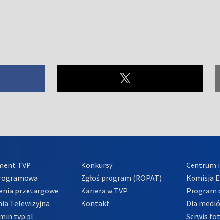
ment TVP
Konkursy
Centrum i
Programowa
Zgłoś program (ROPAT)
Komisja E
enia przetargowe
Kariera w TVP
Program d
ia Telewizyjna
Kontakt
Dla medi
min tvp.pl
Serwis fo