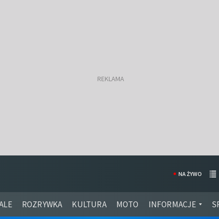
NA ŻYWO
ALE
ROZRYWKA
KULTURA
MOTO
INFORMACJE
S