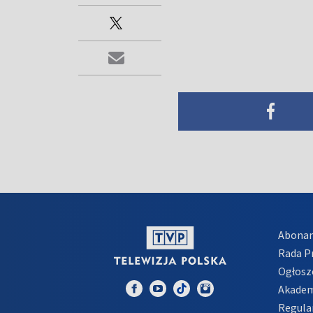
Abona
Rada 
Ogłosz
Akadem
Regula