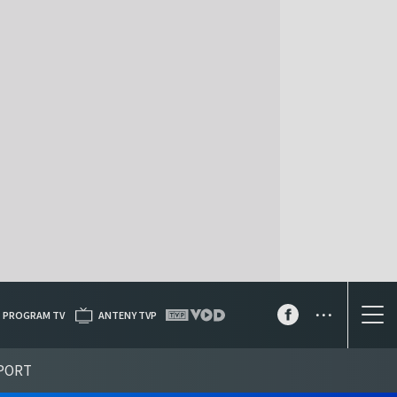
...
PROGRAM TV
ANTENY TVP
PORT