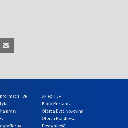
nformacji TVP
Sklep TVP
tyki
Biuro Reklamy
la prasy
Oferta Dystrybucyjna
ów
Oferta Handlowa
tograficzny
Dostępność