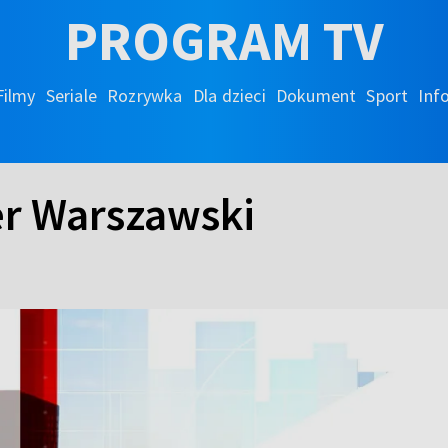
PROGRAM TV
Filmy
Seriale
Rozrywka
Dla dzieci
Dokument
Sport
Inf
er Warszawski