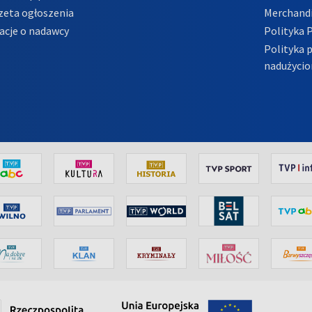
zeta ogłoszenia
Merchandi
acje o nadawcy
Polityka 
Polityka 
nadużycio