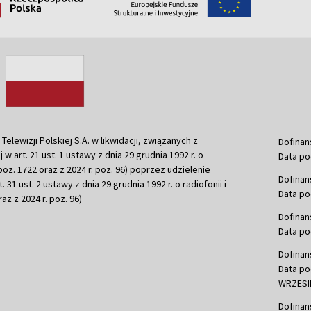
ewizji Polskiej S.A. w likwidacji, związanych z
Dofinan
j w art. 21 ust. 1 ustawy z dnia 29 grudnia 1992 r. o
Data po
r. poz. 1722 oraz z 2024 r. poz. 96) poprzez udzielenie
Dofinan
 31 ust. 2 ustawy z dnia 29 grudnia 1992 r. o radiofonii i
Data po
raz z 2024 r. poz. 96)
Dofinan
Data po
Dofinan
Data po
WRZESIE
Dofinan