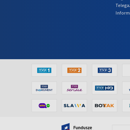
Telega
Inform