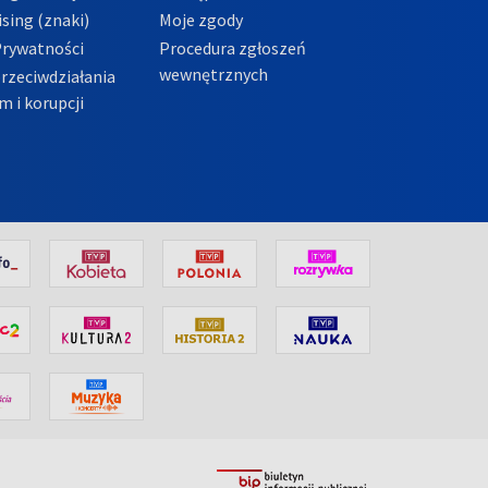
sing (znaki)
Moje zgody
Prywatności
Procedura zgłoszeń
wewnętrznych
przeciwdziałania
m i korupcji