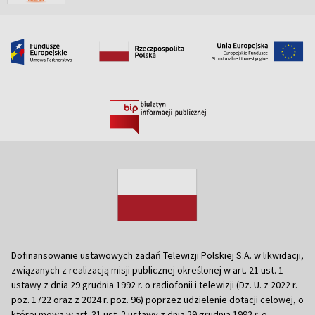
Dofinansowanie ustawowych zadań Telewizji Polskiej S.A. w likwidacji,
związanych z realizacją misji publicznej określonej w art. 21 ust. 1
ustawy z dnia 29 grudnia 1992 r. o radiofonii i telewizji (Dz. U. z 2022 r.
poz. 1722 oraz z 2024 r. poz. 96) poprzez udzielenie dotacji celowej, o
której mowa w art. 31 ust. 2 ustawy z dnia 29 grudnia 1992 r. o