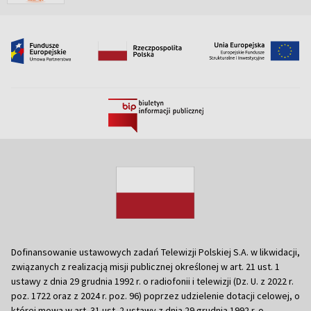
Dofinansowanie ustawowych zadań Telewizji Polskiej S.A. w likwidacji,
związanych z realizacją misji publicznej określonej w art. 21 ust. 1
ustawy z dnia 29 grudnia 1992 r. o radiofonii i telewizji (Dz. U. z 2022 r.
poz. 1722 oraz z 2024 r. poz. 96) poprzez udzielenie dotacji celowej, o
której mowa w art. 31 ust. 2 ustawy z dnia 29 grudnia 1992 r. o