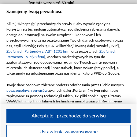
(wpłata wrzesień 60 mln)
Szanujemy Twoją prywatność
Dofinansowanie 635 783 051,21 PLN
Data podpisania umowy: WRZESIEŃ 2025
Kliknij "Akceptuję i przechodzę do serwisu", aby wyrazić zgody na
(wpłata wrzesień 100 mln, październik 350
korzystanie z technologii automatycznego śledzenia i zbierania danych,
mln, listopad 265 mln)
dostęp do informacji na Twoim urządzeniu końcowym i ich
przechowywanie oraz na przetwarzanie Twoich danych osobowych przez
Dofinansowanie 48 862 000,00 PLN
nas, czyli Telewizję Polską S.A. w likwidacji (zwaną dalej również „TVP”),
Data podpisania umowy: GRUDZIEŃ 2025
Zaufanych Partnerów z IAB* (1201 firm)
oraz pozostałych
Zaufanych
(wpłata grudzień 60,548 mln)
Partnerów TVP (93 firm)
, w celach marketingowych (w tym do
zautomatyzowanego dopasowania reklam do Twoich zainteresowań i
Dofinansowanie 900 000 000,00 PLN
mierzenia ich skuteczności) i pozostałych, które wskazujemy poniżej, a
Data podpisania umowy: LUTY 2026 (wpłata
także zgody na udostępnianie przez nas identyfikatora PPID do Google.
26 lutego 80 mln, 4 marca 370 mln,
8
kwiecień 180 mln, 7 maja 180 mln, 8
Twoje dane osobowe zbierane podczas odwiedzania przez Ciebie naszych
czerwca 90 mln)
poszczególnych serwisów
zwanych dalej „Portalem”, w tym informacje
zapisywane za pomocą technologii takich jak: pliki cookie, sygnalizatory
Dofinansowanie 250 000 000,00 PLN
WWW lub innych podobnych technologii umożliwiających świadczenie
Data podpisania umowy LIPIEC 2026 (wpłata
dopasowanych i bezpiecznych usług, personalizację treści oraz reklam,
udostępnianie funkcji mediów społecznościowych oraz analizowanie ruchu
4 sierpnia 250 mln
Akceptuję i przechodzę do serwisu
w Internecie.
Twoje dane osobowe zbierane podczas odwiedzania przez Ciebie
Ustawienia zaawansowane
poszczególnych serwisów
na Portalu, takie jak adresy IP, identyfikatory