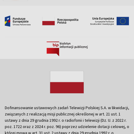
Dofinansowanie ustawowych zadań Telewizji Polskiej S.A. w likwidacji,
związanych z realizacją misji publicznej określonej w art. 21 ust. 1
ustawy z dnia 29 grudnia 1992 r. o radiofonii i telewizji (Dz. U. z 2022 r.
poz. 1722 oraz z 2024 r. poz. 96) poprzez udzielenie dotacji celowej, o
której mowa w art. 31 ust. 2 ustawy z dnia 29 grudnia 1992 r. o